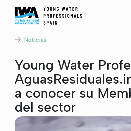
Noticias
Young Water Profe
AguasResiduales.in
a conocer su Memb
del sector